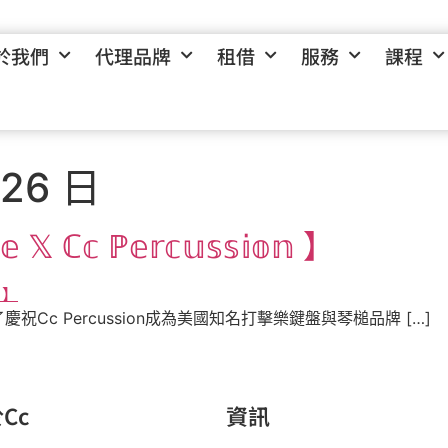
於我們
代理品牌
租借
服務
課程
 26 日
𝕖 𝕏 ℂ𝕔 ℙ𝕖𝕣𝕔𝕦𝕤𝕤𝕚𝕠𝕟 】
Cc Percussion成為美國知名打擊樂鍵盤與琴槌品牌 […]
Cc
資訊