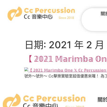
關
日期:
2021 年 2 月
【 𝟚𝟘𝟚𝟙 𝕄𝕒𝕣𝕚𝕞𝕓𝕒 𝕆𝕟
號外～號外～ Cc擊樂實驗室超值優惠來囉！ 為了慶祝
關於