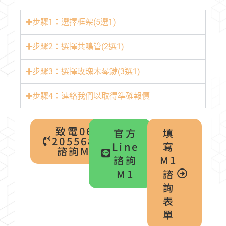
步驟1：選擇框架(5選1)
步驟2：選擇共鳴管(2選1)
步驟3：選擇玫瑰木琴鍵(3選1)
步驟4：連絡我們以取得準確報價
致電06-
官方
填
2055688
Line
寫
諮詢M1
諮詢
M1
M1
諮
詢
表
單