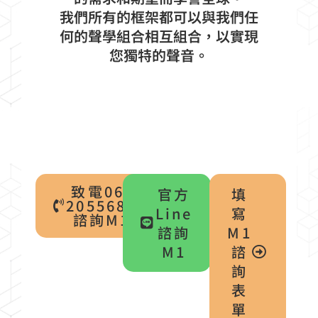
我們所有的框架都可以與我們任
何的聲學組合相互組合，以實現
您獨特的聲音。
致電06-
官方
填
2055688
Line
寫
諮詢M1
諮詢
M1
M1
諮
詢
表
單